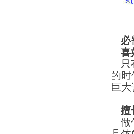
必
喜
只
的时
巨大
擅
做
具体