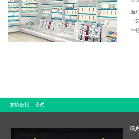
201
面
（
生
友情链接：
测试
联