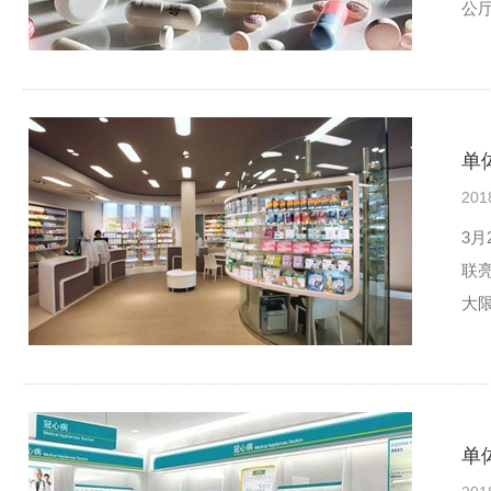
公厅
单
201
3
联
大
单