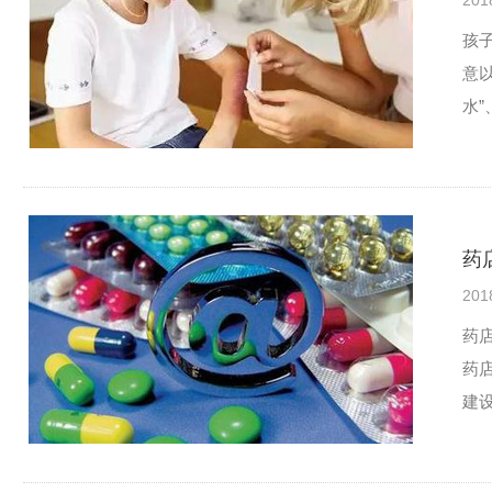
201
孩
意
水
药
201
药
药
建